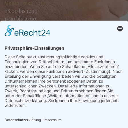
Montag bis Freitag
08.00 bis 12.30
13:30 bis 16:00
Samstag und Sonntag
Geschlossen
Fachgebiete
Unternehmens- und Gesellschaftsrecht
Familienrecht
Vertragsrecht
Immobilienrecht
Testamente, Verlassenschaften und Erbrecht
Beglaubigungen und Beurkundungen
Vorsorgevollmachten und
Patientenverfügungen