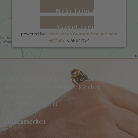
Mehr Informationen
Akzeptieren
powered by
Usercentrics Consent Management
Platform
&
eRecht24
Öffentlicher Notar Schönlieb & Partnerin
Hauptplatz 20, 9853 Gmünd / Kärnten
+43 4732 2129 0
notar@schoenlieb.at
Öffnungszeiten